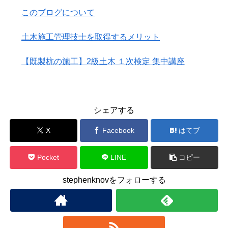
このブログについて
土木施工管理技士を取得するメリット
【既製杭の施工】2級土木 １次検定 集中講座
シェアする
X
Facebook
はてブ
Pocket
LINE
コピー
stephenknovをフォローする